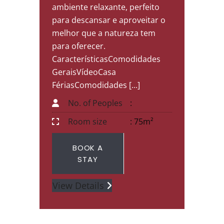
ambiente relaxante, perfeito
para descansar e aproveitar o
melhor que a natureza tem
para oferecer.
CaracterísticasComodidades
GeraisVídeoCasa
FériasComodidades [...]
No. of Peoples
:
Room size
: 75m²
BOOK A
STAY
View Details